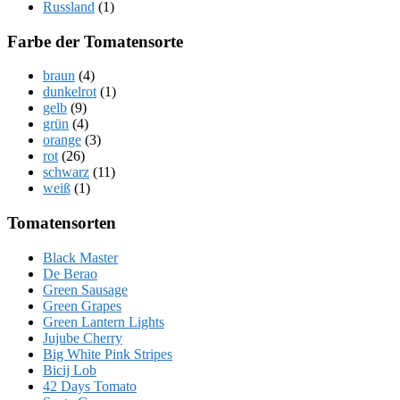
Russland
(1)
Farbe der Tomatensorte
braun
(4)
dunkelrot
(1)
gelb
(9)
grün
(4)
orange
(3)
rot
(26)
schwarz
(11)
weiß
(1)
Tomatensorten
Black Master
De Berao
Green Sausage
Green Grapes
Green Lantern Lights
Jujube Cherry
Big White Pink Stripes
Bicij Lob
42 Days Tomato