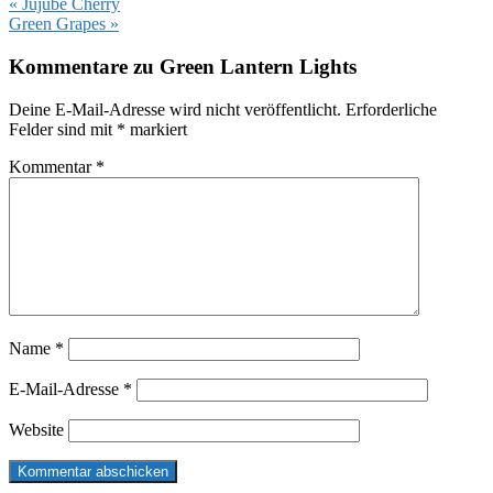
Vorheriger
« Jujube Cherry
Beitrag:
Nächster
Green Grapes »
Beitrag:
Leser-
Kommentare zu Green Lantern Lights
Interaktionen
Deine E-Mail-Adresse wird nicht veröffentlicht.
Erforderliche
Felder sind mit
*
markiert
Kommentar
*
Name
*
E-Mail-Adresse
*
Website