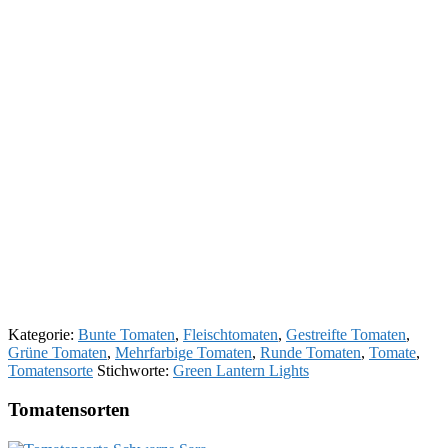
Kategorie:
Bunte Tomaten
,
Fleischtomaten
,
Gestreifte Tomaten
,
Grüne Tomaten
,
Mehrfarbige Tomaten
,
Runde Tomaten
,
Tomate
,
Tomatensorte
Stichworte:
Green Lantern Lights
Tomatensorten