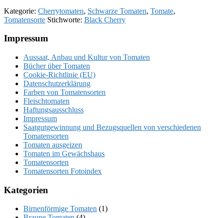
Kategorie:
Cherrytomaten
,
Schwarze Tomaten
,
Tomate
,
Tomatensorte
Stichworte:
Black Cherry
Footer
Impressum
Aussaat, Anbau und Kultur von Tomaten
Bücher über Tomaten
Cookie-Richtlinie (EU)
Datenschutzerklärung
Farben von Tomatensorten
Fleischtomaten
Haftungsausschluss
Impressum
Saatgutgewinnung und Bezugsquellen von verschiedenen
Tomatensorten
Tomaten ausgeizen
Tomaten im Gewächshaus
Tomatensorten
Tomatensorten Fotoindex
Kategorien
Birnenförmige Tomaten
(1)
Braune Tomaten
(4)