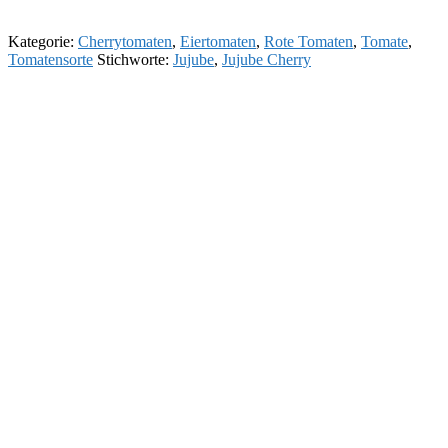
Kategorie:
Cherrytomaten
,
Eiertomaten
,
Rote Tomaten
,
Tomate
,
Tomatensorte
Stichworte:
Jujube
,
Jujube Cherry