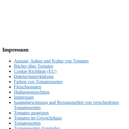
Footer
Impressum
Aussaat, Anbau und Kultur von Tomaten
Bücher über Tomaten
Cookie-Richtlinie (EU)
Datenschutzerklärung
Farben von Tomatensorten
Fleischtomaten
Haftungsausschluss
Impressum
Saatgutgewinnung und Bezugsquellen von verschiedenen
Tomatensorten
Tomaten ausgeizen
Tomaten im Gewächshaus
Tomatensorten
Tomatensorten Fotoindex