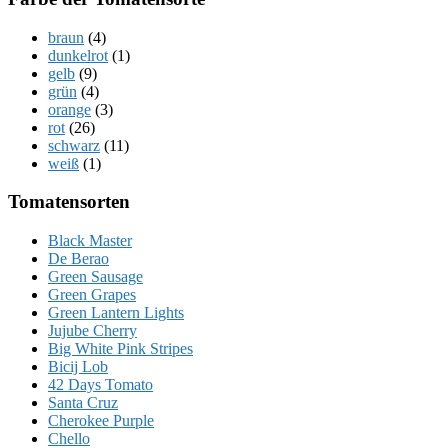
braun
(4)
dunkelrot
(1)
gelb
(9)
grün
(4)
orange
(3)
rot
(26)
schwarz
(11)
weiß
(1)
Tomatensorten
Black Master
De Berao
Green Sausage
Green Grapes
Green Lantern Lights
Jujube Cherry
Big White Pink Stripes
Bicij Lob
42 Days Tomato
Santa Cruz
Cherokee Purple
Chello