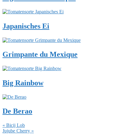
Japanisches Ei
Grimpante du Mexique
Big Rainbow
De Berao
Vorheriger
« Bicij Lob
Beitrag:
Nächster
Jujube Cherry »
Beitrag:
Leser-