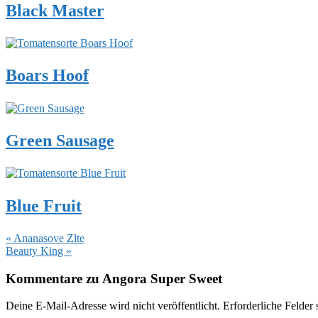
Black Master
Boars Hoof
Green Sausage
Blue Fruit
Vorheriger
« Ananasove Zlte
Beitrag:
Nächster
Beauty King »
Beitrag:
Leser-
Kommentare zu Angora Super Sweet
Interaktionen
Deine E-Mail-Adresse wird nicht veröffentlicht.
Erforderliche Felder 