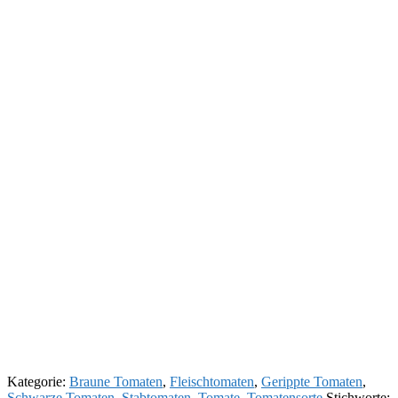
Kategorie:
Braune Tomaten
,
Fleischtomaten
,
Gerippte Tomaten
,
Schwarze Tomaten
,
Stabtomaten
,
Tomate
,
Tomatensorte
Stichworte: