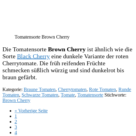
Tomatensorte Brown Cherry
Die Tomatensorte
Brown Cherry
ist ähnlich wie die
Sorte
Black Cherry
eine dunkele Variante der roten
Cherrytomate. Die früh reifenden Früchte
schmecken süßlich würzig und sind dunkelrot bis
braun gefärbt.
Kategorie:
Braune Tomaten
,
Cherrytomaten
,
Rote Tomaten
,
Runde
Tomaten
,
Schwarze Tomaten
,
Tomate
,
Tomatensorte
Stichworte:
Brown Cherry
aufrufen
« Vorherige Seite
Seite
1
Seite
2
Seite
3
Seite
4