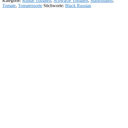
Kategorie:
Runde Tomaten
,
Schwarze Tomaten
,
Stabtomaten
,
Tomate
,
Tomatensorte
Stichworte:
Black Russian